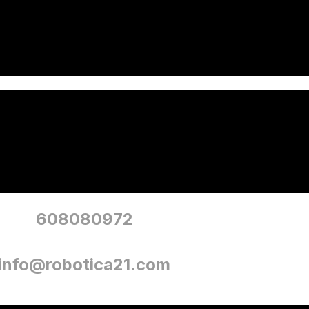
608080972
info@robotica21.co
m