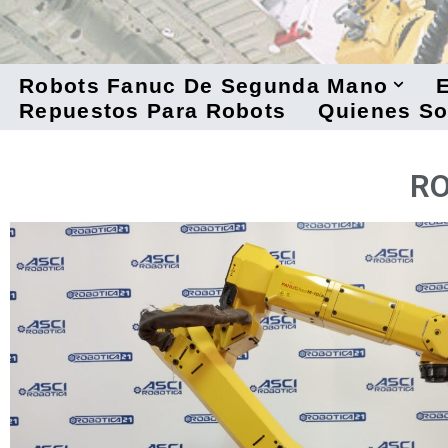
Saltar
al
Robots Fanuc De Segunda Mano
E
contenido
Repuestos Para Robots
Quienes S
RO